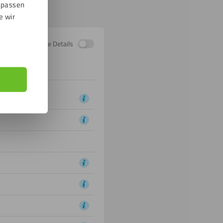
npassen
e wir
Zeige Details