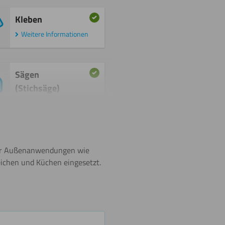
Kleben
Weitere Informationen
Sägen
(Stichsäge)
Weitere Informationen
Schneiden
 für Außenanwendungen wie
Weitere Informationen
eichen und Küchen eingesetzt.
Biegen
(warm)