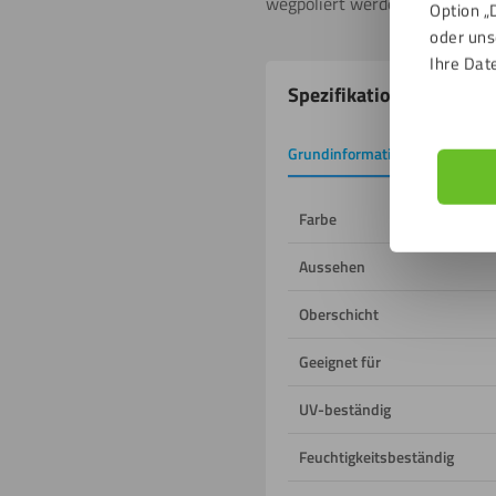
wegpoliert werden können.
Option „
oder uns
Ihre Dat
Produkteigenschafte
Spezifikationen
Grundinformation
Downlo
Farbe
Aussehen
Oberschicht
Geeignet für
UV-beständig
Feuchtigkeitsbeständig