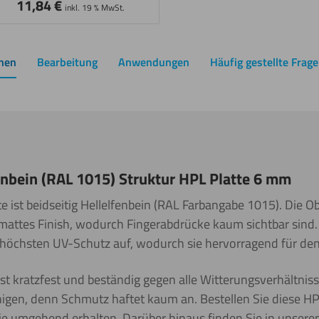
11,84
€
inkl. 19 % MwSt.
onen
Bearbeitung
Anwendungen
Häufig gestellte Frag
enbein (RAL 1015) Struktur HPL Platte 6 mm
 ist beidseitig Hellelfenbein (RAL Farbangabe 1015). Die Ob
n mattes Finish, wodurch Fingerabdrücke kaum sichtbar sin
 höchsten UV-Schutz auf, wodurch sie hervorragend für den
st kratzfest und beständig gegen alle Witterungsverhältnisse
inigen, denn Schmutz haftet kaum an. Bestellen Sie diese H
sie umgehend erhalten. Darüber hinaus finden Sie in unsere