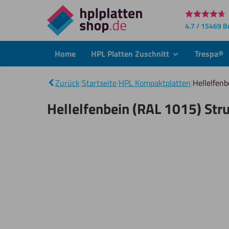
Direkt
4.7 / 15469 
zum
Inhalt
Home
HPL Platten Zuschnitt
Trespa®
submenu
Zurück
|
Startseite
|
HPL Kompaktplatten
|
Hellelfen
Hellelfenbein (RAL 1015) Str