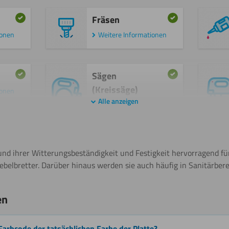
Fräsen
ionen
Weitere Informationen
Sägen
(Kreissäge)
ionen
Alle anzeigen
Weitere Informationen
Gravieren
rund ihrer Witterungsbeständigkeit und Festigkeit hervorragend
belbretter. Darüber hinaus werden sie auch häufig in Sanitärber
en
Biegen
(kalt)
Farbcode der tatsächlichen Farbe der Platte?