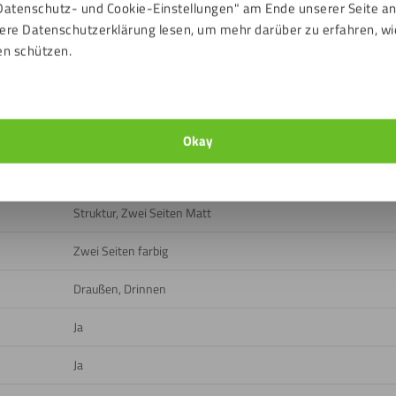
Datenschutz- und Cookie-Einstellungen" am Ende unserer Seite a
ere Datenschutzerklärung lesen, um mehr darüber zu erfahren, wi
en schützen.
n
ads
Okay
Hellelfenbein (RAL Indikation: RAL1015)
Struktur, Zwei Seiten Matt
Zwei Seiten farbig
Draußen, Drinnen
Ja
Ja