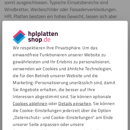
somit ausgeschlossen. Typische Einsatzbereiche sind
Windbretter, Werbeschilder oder Fassadenverkleidungen.
HPL Platten besitzen ein hohes Gewicht, lassen sich aber
jederzeit mit gutem Werkzeug bearbeiten. Wir raten davon
ab, Standard-Sägeblätter zu verwenden. Stattdessen
empfehlen wir die Verwendung einer Hartholz- oder
Metallsäge. Für das Bohren von Löchern ist ein Metallbohrer
Wir respektieren Ihre Privatsphäre. Um das
die beste Wahl. HPL Platten 5 mm sind mit leicht
einwandfreie Funktionieren unserer Website zu
strukturierter oder glatter Oberschicht erhältlich.
gewährleisten und Ihr Erlebnis zu personalisieren,
verwenden wir Cookies und ähnliche Technologien,
die für den Betrieb unserer Website und die
Fragen?
Marketing-Personalisierung unerlässlich sind, damit
Haben Sie Fragen zu unseren Produkten oder zum
Sie Angebote erhalten, die besser auf Ihre
Bestellvorgang?
Interessen abgestimmt sind. Sie können optionale
Wir helfen Ihnen gerne weiter. Bitte wenden Sie sich an
Cookies ablehnen
oder
Details einsehen
. Sie können
unseren Kundenservice:
die Cookie-Einstellungen jederzeit über die Option
„Datenschutz- und Cookie-Einstellungen" am Ende
Telefon
unserer Seite anpassen oder unsere
+4920657083286