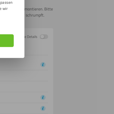
npassen
e wir
nem Badezimmer montieren. Bitte
 ausdehnt oder schrumpft.
Zeige Details