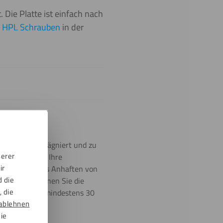
Die Platte ist einfach nach
e
HPL Schrauben
in der
Kunstharz imprägniert und zu
serer
rze Farbe, um Ihre
ir
ht auf, die das Anhaften von
d die
ormationen können Sie die
 die
bensdauer von mindestens 30
ablehnen
die