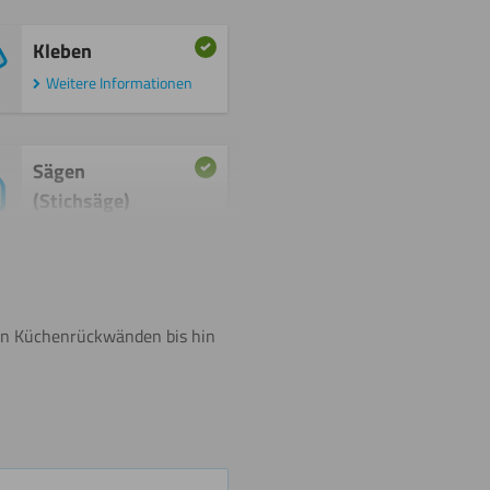
Kleben
Weitere Informationen
Sägen
(Stichsäge)
Weitere Informationen
Schneiden
von Küchenrückwänden bis hin
Weitere Informationen
Biegen
(warm)