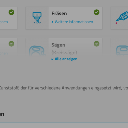
Fräsen
ionen
Weitere Informationen
Sägen
(Kreissäge)
ionen
Alle anzeigen
Weitere Informationen
Gravieren
 Kunststoff, der für verschiedene Anwendungen eingesetzt wird, 
en
Biegen
(kalt)