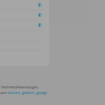
it Hartmetallwerkzeugen,
 kann
lackiert
,
gebohrt
,
gesägt