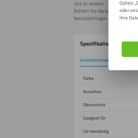
Option „
Gut zu wissen:
oder uns
Achten Sie darauf, die Kanten 
Ihre Dat
berücksichtigen Sie, dass sic
Produkteigenschafte
Spezifikationen
Grundinformation
Downlo
Farbe
Aussehen
Oberschicht
Geeignet für
UV-beständig