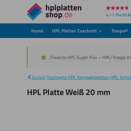
Direkt
4.7 / 15439 
zum
Inhalt
Home
HPL Platten Zuschnitt
Trespa®
submenu
„Fixxerss HPL Super Fixx – HPL/Trespa K
Zurück
|
Startseite
|
HPL Kompaktplatten
|
HPL Schich
HPL Platte Weiß 20 mm