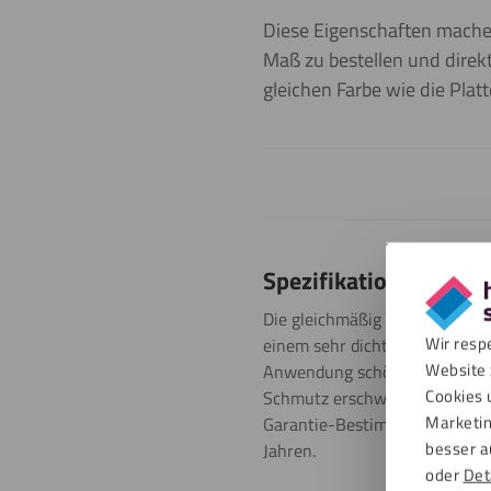
Diese Eigenschaften machen
Maß zu bestellen und direkt
gleichen Farbe wie die Platte
Spezifikationen
Die gleichmäßig weiße HPL Pla
Wir resp
einem sehr dichten, kompakte
Website 
Anwendung schön zu vervollstä
Cookies 
Schmutz erschwert. Wir bieten
Marketin
Garantie-Bestimmungen unten 
besser a
Jahren.
oder
Det