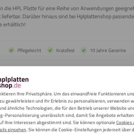
 die HPL Platte für eine Reihe von Anwendungen geeignet. 
 lieferbar. Darüber hinaus sind bei Hplplattenshop passend
 erhältlich!
Pflegeleicht
Kratzfest
10 Jahre Garantie
tte glatt enthält einen steinharten Kern aus Holzfasern, die mit 
ektieren Ihre Privatsphäre. Um das einwandfreie Funktionieren un
n Kern zusammengepresst werden. Dieser Kern hat eine tiefschwa
zu gewährleisten und Ihr Erlebnis zu personalisieren, verwenden w
ndigen. Die Platte weist eine kompakte, antibakterielle Oberschic
und ähnliche Technologien, die für den Betrieb unserer Website un
 eine 10-jährige Garantie auf diese HPL Platten. Für weitere Inf
g-Personalisierung unerlässlich sind, damit Sie Angebote erhalten,
herunterladen. HPL ist pflegeleicht und hat eine sehr lange Le
uf Ihre Interessen abgestimmt sind. Sie können optionale
Cookies 
ails einsehen
. Sie können die Cookie-Einstellungen jederzeit über 