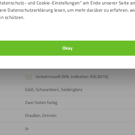
Datenschutz- und Cookie-Einstellungen" am Ende unserer Seite a
ere Datenschutzerklärung lesen, um mehr darüber zu erfahren, wi
gut zu versiegeln, bevor Sie die HPL Platte beispielsweise in ei
en schützen.
h die HPL Platte unter dem Einfluss von Temperaturschwankungen
n
Okay
ads
Verkehrsweiß (RAL Indikation: RAL9016)
Glatt, Schwarzkern, Seidenglanz
Zwei Seiten farbig
Draußen, Drinnen
Ja