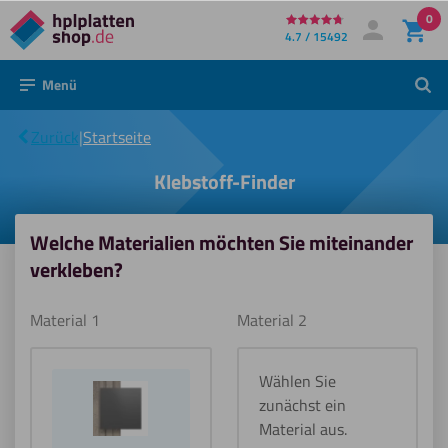
0
Direkt
4.7 / 15492
Mein Konto
Anmelden
zum
Menü
Such
Inhalt
Klebstoff-
|
Zurück
|
Startseite
Finder
Klebstoff-Finder
Welche Materialien möchten Sie miteinander
verkleben?
Material 1
Material 2
Wählen Sie
zunächst ein
Material aus.