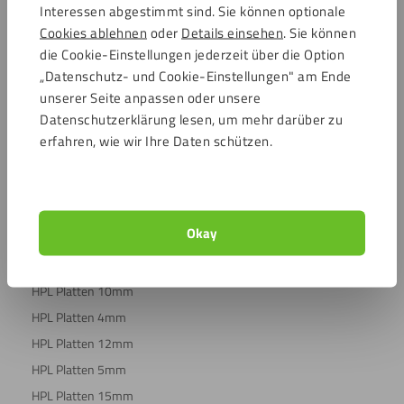
Häufig gestellte Fragen
Interessen abgestimmt sind. Sie können optionale
Cookies ablehnen
oder
Details einsehen
. Sie können
Mein Konto
die Cookie-Einstellungen jederzeit über die Option
Über uns
„Datenschutz- und Cookie-Einstellungen" am Ende
Beratung & Inspiration
unserer Seite anpassen oder unsere
AGB
Datenschutzerklärung lesen, um mehr darüber zu
erfahren, wie wir Ihre Daten schützen.
Widerrufsbelehrung
Kundeninformation
Wie können Sie ein Muster bestellen?
Okay
Beliebte Platten
HPL Platten 3mm
HPL Platten 10mm
HPL Platten 4mm
HPL Platten 12mm
HPL Platten 5mm
HPL Platten 15mm