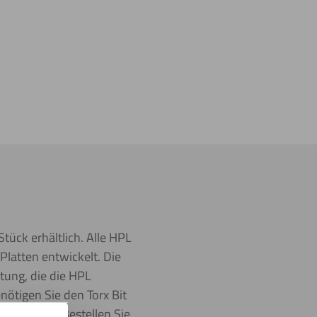
ck erhältlich. Alle HPL
latten entwickelt. Die
tung, die die HPL
ötigen Sie den Torx Bit
llimetern. Bestellen Sie