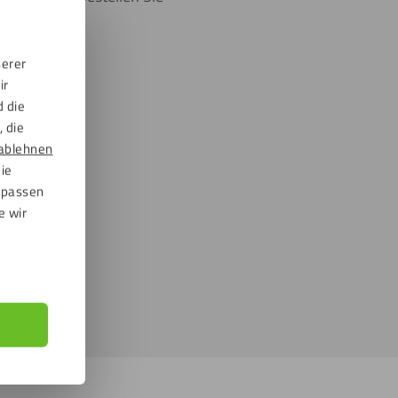
serer
ir
d die
 die
ablehnen
die
npassen
e wir