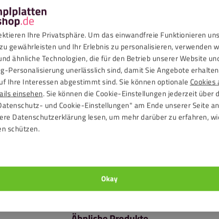
te in hellgrau 6 mm
.
ektieren Ihre Privatsphäre. Um das einwandfreie Funktionieren un
zu gewährleisten und Ihr Erlebnis zu personalisieren, verwenden w
und ähnliche Technologien, die für den Betrieb unserer Website un
g-Personalisierung unerlässlich sind, damit Sie Angebote erhalten,
uf Ihre Interessen abgestimmt sind. Sie können optionale
Cookies 
Edelstahl
ails einsehen
. Sie können die Cookie-Einstellungen jederzeit über 
Datenschutz- und Cookie-Einstellungen" am Ende unserer Seite a
 Torx 20
ere Datenschutzerklärung lesen, um mehr darüber zu erfahren, wi
en schützen.
des Bohrlochs: 8 mm
Okay
Ähnliche Produkte