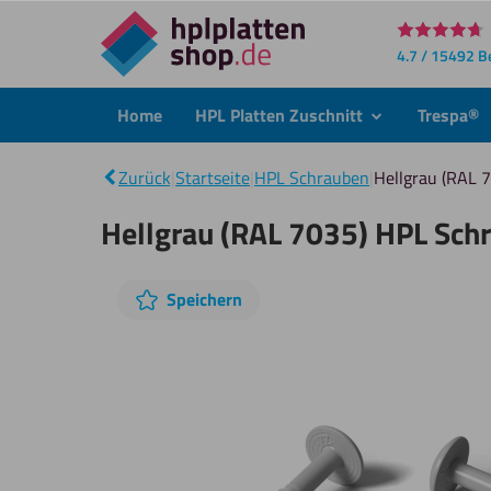
Direkt
4.7 / 15492 
zum
Inhalt
Home
HPL Platten Zuschnitt
Trespa®
submenu
Zurück
|
Startseite
|
HPL Schrauben
|
Hellgrau (RAL 
Hellgrau (RAL 7035) HPL Sch
Diashow
Speichern
überspringen