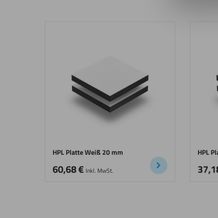
HPL Platte Weiß 20 mm
HPL Pl
60,68
€
37,1
Inkl. MwSt.