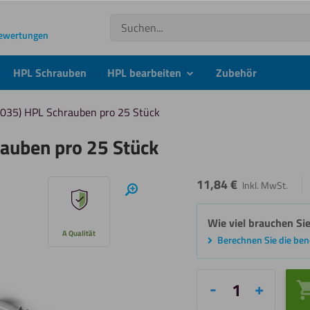
Suchen
Bewertungen
HPL Schrauben
HPL bearbeiten
Zubehör
submenu
7035) HPL Schrauben pro 25 Stück
rauben pro 25 Stück
11,84
€
Inkl. MwSt.
Hineinzoomen
Wie viel brauchen Si
A Qualität
Berechnen Sie die be
Hellgrau