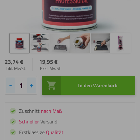
23,74
€
19,95
€
Inkl. MwSt.
Exkl. MwSt.
In den Warenkorb
Fixxerss
Multi-
Primer
Zuschnitt
nach Maß
Professional
Menge
Schneller
Versand
Erstklassige
Qualität