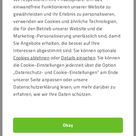
Polymer-Dichtstoffen.
einwandfreie Funktionieren unserer Website zu
Ideal, wenn du mit einem Multiprimer die Haftung
gewährleisten und Ihr Erlebnis zu personalisieren,
verbessern und die Oberfläche direkt reinigen möchtest.
verwenden wir Cookies und ähnliche Technologien,
die für den Betrieb unserer Website und die
Kombiniere mit diesen Fixxerss Klebstoffen
Marketing-Personalisierung unerlässlich sind, damit
Sie Angebote erhalten, die besser auf Ihre
Fixxerss Acrylic/PC Super Fixx
für Acryl (PMMA) und
Interessen abgestimmt sind. Sie können optionale
Polycarbonat
Cookies ablehnen
oder
Details einsehen
. Sie können
Fixxerss Mirror Super Fixx
für Spiegelbefestigungen
die Cookie-Einstellungen jederzeit über die Option
Fixxerss ACP/Alupanel Super Fixx
für Aluminium-
„Datenschutz- und Cookie-Einstellungen" am Ende
Verbundplatten
unserer Seite anpassen oder unsere
Fixxerss HPL Super Fixx
für HPL und Kompaktlaminat
Datenschutzerklärung lesen, um mehr darüber zu
erfahren, wie wir Ihre Daten schützen.
Häufig gestellte Fragen
Wirkt der Primer auch als Reiniger?
Okay
Ist dieser Multiprimer für alle Kunststoffe