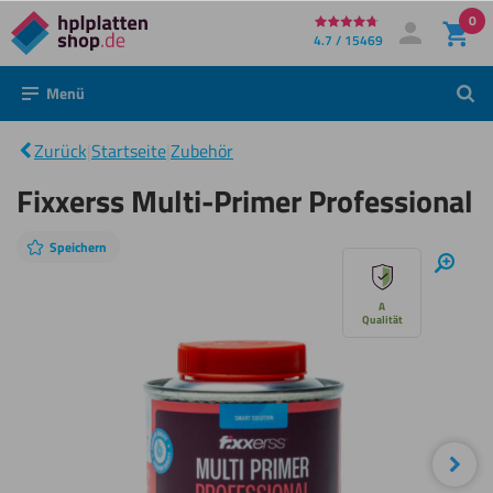
0
Direkt
4.7 / 15469
Mein Konto
Anmelden
zum
Menü
Such
Inhalt
Fixxerss
Multi-
|
Zurück
|
Startseite
|
Zubehör
Primer
Professional
Fixxerss Multi-Primer Professional
Speichern
Diashow
Hinei
überspringen
A
Qualität
Näc