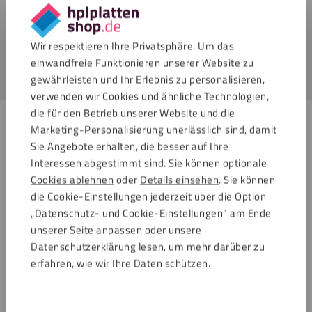
Schraubendreher – Einsatz: Torx 20
Anzahl: 25 Stück
Empfohlener Durchmesser des Bohrlochs: 8 mm
Wir respektieren Ihre Privatsphäre. Um das
einwandfreie Funktionieren unserer Website zu
gewährleisten und Ihr Erlebnis zu personalisieren,
verwenden wir Cookies und ähnliche Technologien,
die für den Betrieb unserer Website und die
Ähnliche Produkte
Marketing-Personalisierung unerlässlich sind, damit
Sie Angebote erhalten, die besser auf Ihre
Interessen abgestimmt sind. Sie können optionale
Speichern
Speichern
Cookies ablehnen
oder
Details einsehen
. Sie können
die Cookie-Einstellungen jederzeit über die Option
„Datenschutz- und Cookie-Einstellungen" am Ende
unserer Seite anpassen oder unsere
Datenschutzerklärung lesen, um mehr darüber zu
erfahren, wie wir Ihre Daten schützen.
Verkehrsrot (RAL 3020) HPL
Hellgrau (RAL 7035) HPL
Schrauben pro 25 Stück
Schrauben pro 25 Stück