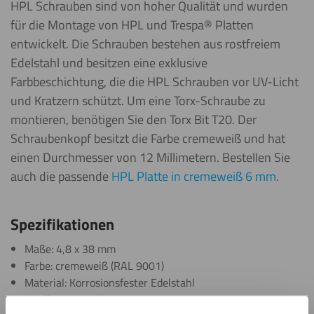
HPL Schrauben sind von hoher Qualität und wurden
für die Montage von HPL und Trespa® Platten
entwickelt. Die Schrauben bestehen aus rostfreiem
Edelstahl und besitzen eine exklusive
Farbbeschichtung, die die HPL Schrauben vor UV-Licht
und Kratzern schützt. Um eine Torx-Schraube zu
montieren, benötigen Sie den Torx Bit T20. Der
Schraubenkopf besitzt die Farbe cremeweiß und hat
einen Durchmesser von 12 Millimetern. Bestellen Sie
auch die passende
HPL Platte in cremeweiß 6 mm
.
Spezifikationen
Maße: 4,8 x 38 mm
Farbe: cremeweiß (RAL 9001)
Material: Korrosionsfester Edelstahl
Kopfform: gewölbt