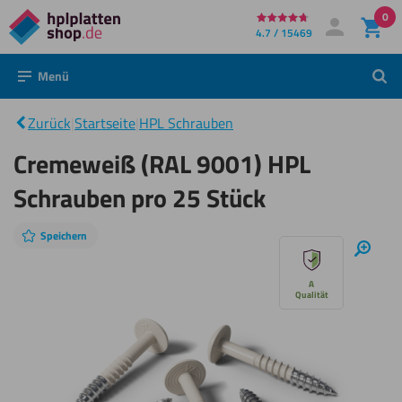
0
Direkt
4.7 / 15469
Mein Konto
Anmelden
zum
Menü
Such
Cremeweiß
Inhalt
(RAL 9001)
HPL
|
Zurück
|
Startseite
|
HPL Schrauben
Schrauben
pro 25
Cremeweiß (RAL 9001) HPL
Stück
Schrauben pro 25 Stück
Speichern
Diashow
Hinei
überspringen
A
Qualität