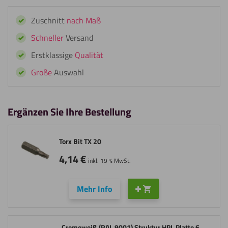
9001)
Zuschnitt
nach Maß
HPL
Schrauben
Schneller
Versand
pro
Erstklassige
Qualität
25
Stück
Große
Auswahl
Menge
Ergänzen Sie Ihre Bestellung
Torx Bit TX 20
4,14
€
inkl. 19 % MwSt.
Mehr Info
Cremeweiß (RAL 9001) Struktur HPL Platte 6