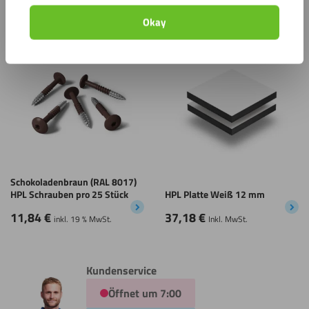
11,84
€
11,84
€
Okay
inkl. 19 % MwSt.
inkl. 19 % MwSt.
Speichern
Speichern
Schokoladenbraun (RAL 8017)
HPL Schrauben pro 25 Stück
HPL Platte Weiß 12 mm
11,84
€
37,18
€
inkl. 19 % MwSt.
Inkl. MwSt.
Kundenservice
Öffnet um 7:00