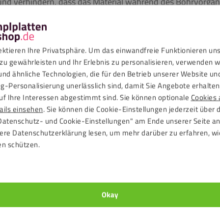
und verhindern, dass das Material während des Bohrvorgangs
lung, es zuerst an einem Probestück zu probieren.
ektieren Ihre Privatsphäre. Um das einwandfreie Funktionieren un
zu gewährleisten und Ihr Erlebnis zu personalisieren, verwenden w
und ähnliche Technologien, die für den Betrieb unserer Website un
g-Personalisierung unerlässlich sind, damit Sie Angebote erhalten,
respa®-Schrauben ausgelegt
uf Ihre Interessen abgestimmt sind. Sie können optionale
Cookies 
ails einsehen
. Sie können die Cookie-Einstellungen jederzeit über 
Datenschutz- und Cookie-Einstellungen" am Ende unserer Seite a
ere Datenschutzerklärung lesen, um mehr darüber zu erfahren, wi
n Spitze keine Probleme mit der Zentrierung
en schützen.
 oder Trespa®-Platten nicht aus
sch zur Seite befördert
Okay