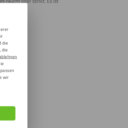
 raucht oder stinkt. Es ist
serer
ir
d die
 die
ablehnen
die
npassen
e wir