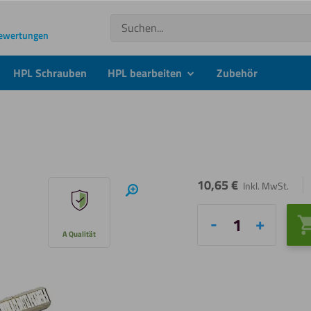
Suchen
Bewertungen
HPL Schrauben
HPL bearbeiten
Zubehör
submenu
10,65
€
Inkl. MwSt.
Hineinzoomen
HPL
A Qualität
Trespa
Bohrer
Menge