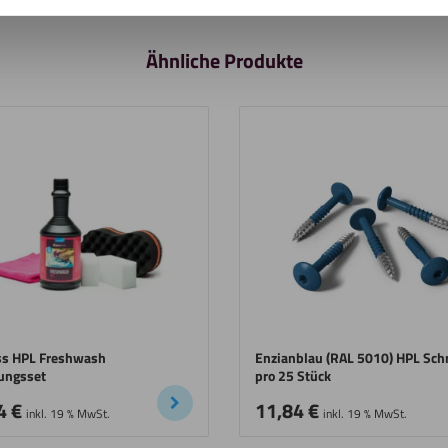
Ähnliche Produkte
ss HPL Freshwash
Enzianblau (RAL 5010) HPL Sc
ungsset
pro 25 Stück
4
€
11,84
€
inkl. 19 % MwSt.
inkl. 19 % MwSt.