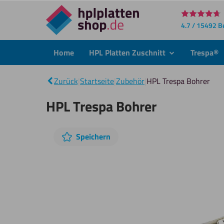
Direkt
4.7 / 15492 
zum
Inhalt
Home
HPL Platten Zuschnitt
Trespa®
submenu
Zurück
|
Startseite
|
Zubehör
|
HPL Trespa Bohrer
HPL Trespa Bohrer
Diashow
Speichern
überspringen