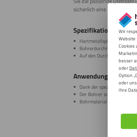
Sie die passende Drehzahl 
sicherlich eine gute Empfeh
Spezifikationen
Wir resp
Website 
Hartmetallspitze
Cookies 
Bohrerdurchmesser: 8 mm
Marketin
Auf den Durchmesser der T
besser a
oder
Det
Anwendungen
Option „
oder uns
Dank der speziell geformte
Ihre Dat
Der Bohrer schlägt in HPL-
Bohrmaterial wird automati