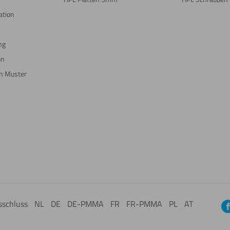
ation
ng
on
in Muster
sschluss
NL
DE
DE-PMMA
FR
FR-PMMA
PL
AT