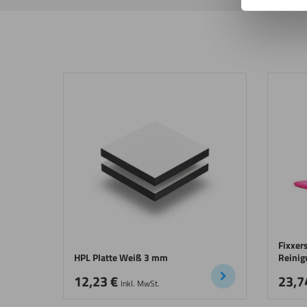
Fixxer
HPL Platte Weiß 3 mm
Reinig
12,23
€
23,7
Inkl. MwSt.