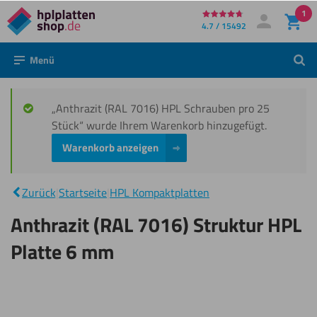
1
Direkt
4.7 / 15492
Mein Konto
Anmelden
zum
Menü
Such
Inhalt
„Anthrazit (RAL 7016) HPL Schrauben pro 25
Stück“ wurde Ihrem Warenkorb hinzugefügt.
Warenkorb anzeigen
Anthrazit
(RAL
7016)
|
Struktur
Zurück
|
Startseite
|
HPL Kompaktplatten
HPL
Platte 6
Anthrazit (RAL 7016) Struktur HPL
mm
Platte 6 mm